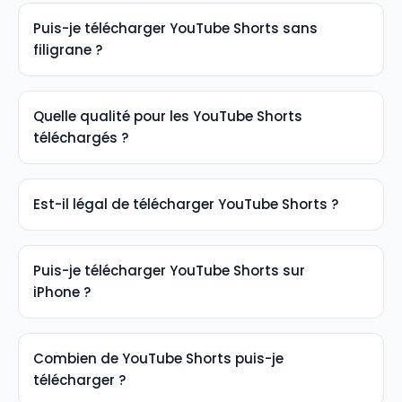
Puis-je télécharger YouTube Shorts sans
filigrane ?
Oui ! Notre téléchargeur sauvegarde YouTube
Shorts sans filigranes, logos ou branding
Quelle qualité pour les YouTube Shorts
ajoutés à la vidéo.
téléchargés ?
Nous téléchargeons YouTube Shorts dans leur
qualité originale - typiquement jusqu'à la
Est-il légal de télécharger YouTube Shorts ?
résolution 1080p HD telle qu'uploadée par les
Télécharger YouTube Shorts pour un usage
créateurs.
personnel est généralement acceptable.
Puis-je télécharger YouTube Shorts sur
Cependant, les redistribuer ou les utiliser
iPhone ?
commercialement sans autorisation peut
Oui ! Notre téléchargeur YouTube Shorts
violer les lois sur le droit d'auteur.
fonctionne parfaitement sur iPhone, iPad,
Combien de YouTube Shorts puis-je
appareils Android et ordinateurs de bureau.
télécharger ?