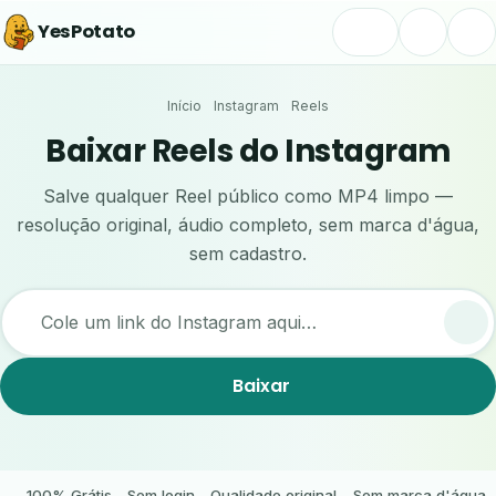
YesPotato
Início
Instagram
Reels
Baixar Reels do Instagram
Salve qualquer Reel público como MP4 limpo —
resolução original, áudio completo, sem marca d'água,
sem cadastro.
Cole um link do Instagram aqui…
Baixar
100% Grátis
Sem login
Qualidade original
Sem marca d'água